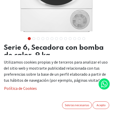
Serie 6, Secadora con bomba
de calor, 9 kg
Utilizamos cookies propias y de terceros para analizar el uso
WQH246B0ES
del sitio web y mostrarte publicidad relacionada con tus
preferencias sobre la base de un perfil elaborado a partir de
tus hábitos de navegación (por ejemplo, páginas visitadas).
La tencología de bomba de calor con condensador
Política de Cookies
autolimpiante permite un secado cuidadoso, eficiente y
constante durante la vida útil de la secadora. Secado preciso
gracias a los sensore Auto Dry.
Solo las necesarias
Acepto
AutoDry: secado automático que deja la ropa como