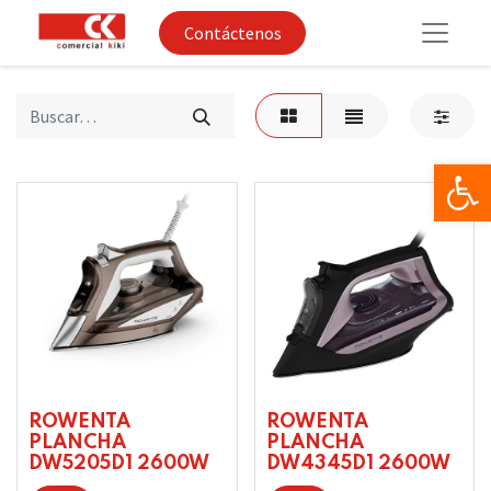
Contáctenos
Op
ROWENTA
ROWENTA
PLANCHA
PLANCHA
DW5205D1 2600W
DW4345D1 2600W