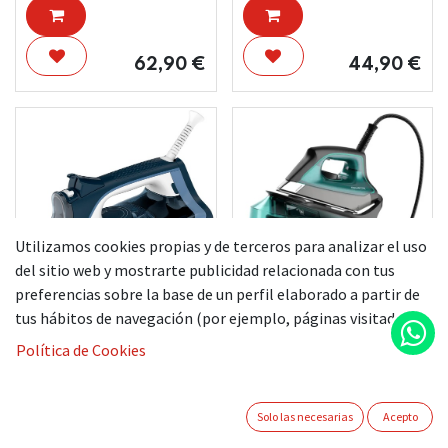
62,90
€
44,90
€
Utilizamos cookies propias y de terceros para analizar el uso
del sitio web y mostrarte publicidad relacionada con tus
preferencias sobre la base de un perfil elaborado a partir de
tus hábitos de navegación (por ejemplo, páginas visitadas).
ROWENTA
ROWENTA CENTRO
PLANCHA
DE PLANCHADO
Política de Cookies
DW4308D1 2500W
DG7623F0
Solo las necesarias
Acepto