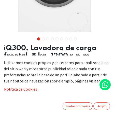
iQ300, Lavadora de carga
frontal, 8 kg, 1200 r.p.m.,
Blanco
Utilizamos cookies propias y de terceros para analizar el uso
del sitio web y mostrarte publicidad relacionada con tus
WM12N265ES
preferencias sobre la base de un perfil elaborado a partir de
tus hábitos de navegación (por ejemplo, páginas visitadas).
Política de Cookies
Lavadoras superrápidas: acorta los programas de lavado
o lava en solo 15 minutos.
Eficiencia energética Clase A: Nuestra lavadora con
Solo las necesarias
Acepto
mayor ahorro de energía.