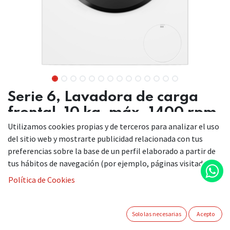
Serie 6, Lavadora de carga
frontal, 10 kg, máx. 1400 rpm
Utilizamos cookies propias y de terceros para analizar el uso
WGG254Z5ES
del sitio web y mostrarte publicidad relacionada con tus
preferencias sobre la base de un perfil elaborado a partir de
tus hábitos de navegación (por ejemplo, páginas visitadas).
Resultados perfectos de lavado con el mínimo nivel de ruido y
Política de Cookies
la maxima eficiencia, gracias a la tecnología ActiveWater
Plus.
Iron Assist: reduce las arrugas hasta un 50 %.
Solo las necesarias
Acepto
Clase A de eficiencia energética: ahorra energía en cada