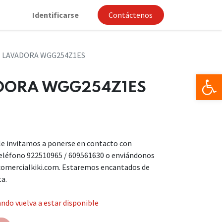
Identificarse
Contáctenos
 LAVADORA WGG254Z1ES
Op
DORA WGG254Z1ES
, le invitamos a ponerse en contacto con
teléfono 922510965 / 609561630 o enviándonos
comercialkiki.com. Estaremos encantados de
ta.
ndo vuelva a estar disponible