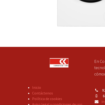
En Co
tecnol
cómoda
Inicio
92
Contáctenos
609
Política de cookies
in
Aviso legal y condiciones de uso