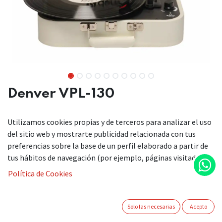
Denver VPL-130
Discadiscos de maleta de diseño retro con grabación de PC a
Utilizamos cookies propias y de terceros para analizar el uso
través de USBdescripción
del sitio web y mostrarte publicidad relacionada con tus
🎶 Opciones de reproducción
preferencias sobre la base de un perfil elaborado a partir de
tus hábitos de navegación (por ejemplo, páginas visitadas).
versátiles
Política de Cookies
Disfruta de toda tu colección de vinilos con soporte para
velocidades de 33 1/3, 45 y 78 RPM, perfecto para cada disco
de tu biblioteca.
Solo las necesarias
Acepto