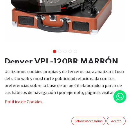
Denver VPL-120BR MARRÓN
Utilizamos cookies propias y de terceros para analizar el uso
Atradiscos USB con software de grabación de PC
del sitio web y mostrarte publicidad relacionada con tus
incluidodescripción
preferencias sobre la base de un perfil elaborado a partir de
Experimenta el encanto vintage
tus hábitos de navegación (por ejemplo, páginas visitadas).
Política de Cookies
Redescubre tus discos de vinilo clásicos con el DENVER VPL-
120. Un versátil tocadiscos USB que combina el diseño
nostálgico con la tecnología moderna.
Solo las necesarias
Acepto