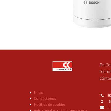
En Co
tecnol
cómoda
Inicio
92
Contáctenos
609
Política de cookies
in
Aviso legal y condiciones de uso