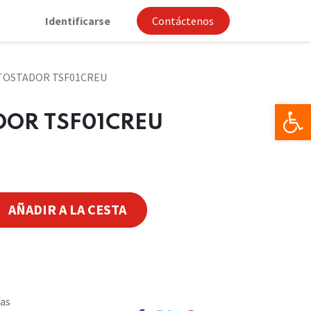
Identificarse
Contáctenos
TOSTADOR TSF01CREU
Op
DOR TSF01CREU
AÑADIR A LA CESTA
ías