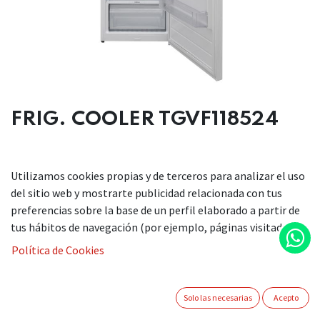
FRIG. COOLER TGVF118524
DESCRIPCIÓN
Utilizamos cookies propias y de terceros para analizar el uso
del sitio web y mostrarte publicidad relacionada con tus
Frigorífico cooler 1 puerta
preferencias sobre la base de un perfil elaborado a partir de
Color: Blanco
tus hábitos de navegación (por ejemplo, páginas visitadas).
Medidas alto/ancho/fondo 185.5x59.5x63.3
Política de Cookies
Clasificación energética: E
Estantes de cristal, accesorios transparentes
Turbo ventilador
Solo las necesarias
Acepto
Volumen refrigerador (bruto/neto): 353/349