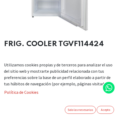
FRIG. COOLER TGVF114424
DESCRIPCIÓN
Utilizamos cookies propias y de terceros para analizar el uso
del sitio web y mostrarte publicidad relacionada con tus
Frigorífico cooler 1 puerta
preferencias sobre la base de un perfil elaborado a partir de
Color: Blanco
tus hábitos de navegación (por ejemplo, páginas visitadas).
Medidas alto/ancho/fondo 1440x540x595 mm
Política de Cookies
Clasificación energética: E
Puertas reversibles
5 balcones en puerta, 1 balcón botellero
Solo las necesarias
Acepto
Volumen total (bruto/neto): 253/250 litros