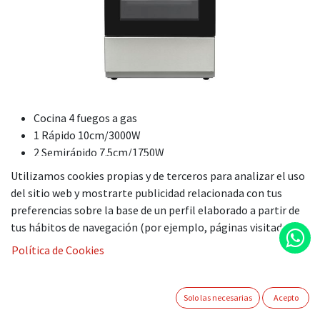
Cocina 4 fuegos a gas
1 Rápido 10cm/3000W
2 Semirápido 7.5cm/1750W
1 Auxiliar 5.5cm/1000W
Utilizamos cookies propias y de terceros para analizar el uso
Controlador de llama FFD
del sitio web y mostrarte publicidad relacionada con tus
Conexión a gas butano
preferencias sobre la base de un perfil elaborado a partir de
Horno a gas con luz interior
tus hábitos de navegación (por ejemplo, páginas visitadas).
Horno con válvulas de seguridad
Política de Cookies
Control por termostato
Bandeja y rejilla
Capacidad del horno 56 L
Solo las necesarias
Acepto
Medidas alto/ancho/fondo 850x600x600 mm