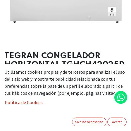
TEGRAN CONGELADOR
HORIZONTAL TGHCH42025D
Utilizamos cookies propias y de terceros para analizar el uso
del sitio web y mostrarte publicidad relacionada con tus
Congelador Horizontal
preferencias sobre la base de un perfil elaborado a partir de
Medidas alto/ancho/fondo 852x1448x721 mm
tus hábitos de navegación (por ejemplo, páginas visitadas).
Capacidad de carga 420 L
Política de Cookies
Clasificación energética E
Nivel sonoro 40 dB
Consuno energético Kwh/año 269
Solo las necesarias
Acepto
Capacidad congelación 24h 20 L