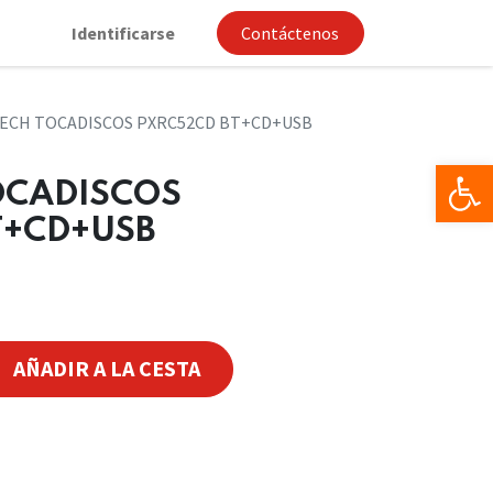
Identificarse
Contáctenos
ECH TOCADISCOS PXRC52CD BT+CD+USB
Op
OCADISCOS
T+CD+USB
AÑADIR A LA CESTA