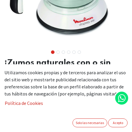
¡Zumos naturales con o sin
pulpa!
Utilizamos cookies propias y de terceros para analizar el uso
del sitio web y mostrarte publicidad relacionada con tus
Exprimidor de uso diario para satisfacer todos los gustos.
preferencias sobre la base de un perfil elaborado a partir de
Extrae rápida y fácilmente el zumo de los cítricos con o sin
tus hábitos de navegación (por ejemplo, páginas visitadas).
pulpa con Vitapress.
Política de Cookies
Solo las necesarias
Acepto
MOULINEX EXPRIMIDOR