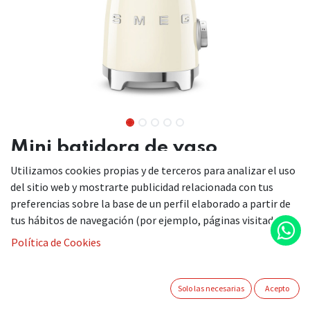
Mini batidora de vaso
Utilizamos cookies propias y de terceros para analizar el uso
Batidora compacta y práctica, perfecta para preparar
del sitio web y mostrarte publicidad relacionada con tus
batidos sanos y rápidos, listos para disfrutar al aire libre.
preferencias sobre la base de un perfil elaborado a partir de
Dos velocidades, para preparaciones rápidas y sencillas.
tus hábitos de navegación (por ejemplo, páginas visitadas).
Dos botellas ergonómicas en Tritan Renew, para
Política de Cookies
disfrutar de tus batidos al aire libre.
Tamaño compacto para adaptarse de la mejor manera
al espacio de la cocina.
Solo las necesarias
Acepto