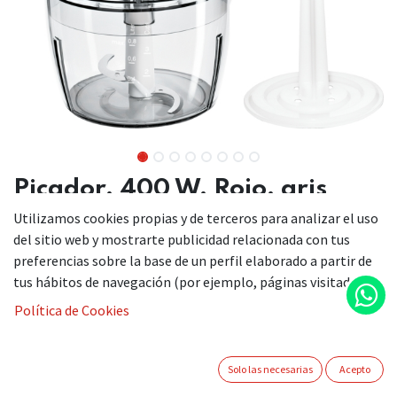
Picador, 400 W, Rojo, gris
Utilizamos cookies propias y de terceros para analizar el uso
MMR08R2
del sitio web y mostrarte publicidad relacionada con tus
preferencias sobre la base de un perfil elaborado a partir de
tus hábitos de navegación (por ejemplo, páginas visitadas).
Picador universal de alimentos rojo, para picar y mezclar
rápido.
Política de Cookies
Cuchillas de acero inoxidable: procesamiento fácil,
rápido y eficiente, tan fino o grueso como sea necesario.
Solo las necesarias
Acepto
Motor de 400 W: potencia, rápido y fácil para triturar y