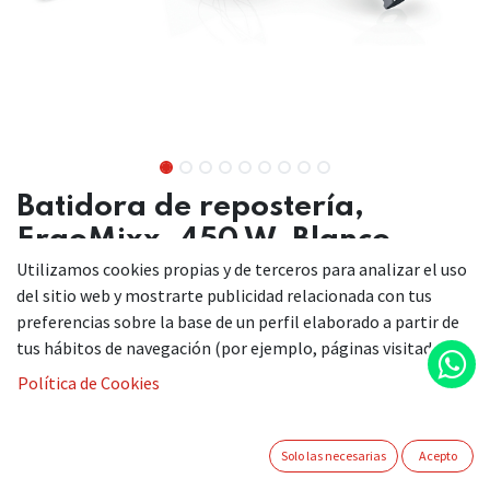
Batidora de repostería,
ErgoMixx, 450 W, Blanco,
MFQ36400
Utilizamos cookies propias y de terceros para analizar el uso
del sitio web y mostrarte publicidad relacionada con tus
preferencias sobre la base de un perfil elaborado a partir de
tus hábitos de navegación (por ejemplo, páginas visitadas).
Esta batidora se adapta perfectamente a la mano, con un
Política de Cookies
revestimiento suave y antideslizante al tacto
Alta potencia del motor de 450W. Con él podrás obtener
unos resultados perfectos.
Solo las necesarias
Acepto
5 velocidades y función turbo. Control preciso de