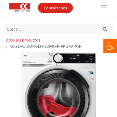
Contáctenos
Op
Todos los productos
AEG LAVADORA LFR7294O4V 9KG VAPOR