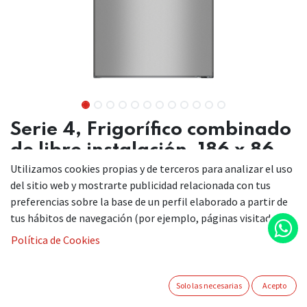
Serie 4, Frigorífico combinado
de libre instalación, 186 x 86
cm, Acero inoxidable
Utilizamos cookies propias y de terceros para analizar el uso
del sitio web y mostrarte publicidad relacionada con tus
KGN86VIEA
preferencias sobre la base de un perfil elaborado a partir de
tus hábitos de navegación (por ejemplo, páginas visitadas).
Política de Cookies
Frigorífico combi con cajón VitaFresh: conserva tus
alimentos frescos durante más tiempo.
Solo las necesarias
Acepto
Capacidad XXL: espacio extra para tus alimentos frescos.