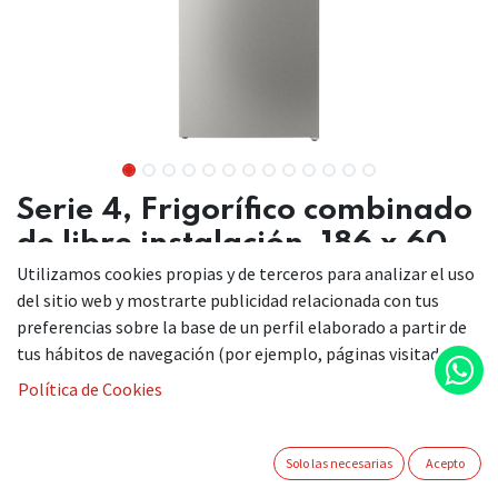
Serie 4, Frigorífico combinado
de libre instalación, 186 x 60
cm, Acero antihuellas, Total
Utilizamos cookies propias y de terceros para analizar el uso
del sitio web y mostrarte publicidad relacionada con tus
NoFrost
preferencias sobre la base de un perfil elaborado a partir de
KGN366ICF
tus hábitos de navegación (por ejemplo, páginas visitadas).
Política de Cookies
Solo las necesarias
Acepto