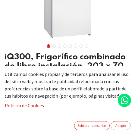
iQ300, Frigorífico combinado
de libre instalación, 203 x 70
cm, Blanco, Total noFrost
Utilizamos cookies propias y de terceros para analizar el uso
del sitio web y mostrarte publicidad relacionada con tus
KG49N2WDA
preferencias sobre la base de un perfil elaborado a partir de
tus hábitos de navegación (por ejemplo, páginas visitadas).
Política de Cookies
Solo las necesarias
Acepto
Combi noFrost con sistema de conservación hyperFresh.