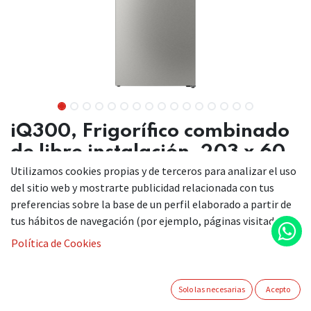
iQ300, Frigorífico combinado
de libre instalación, 203 x 60
cm, Acero antihuellas, Total
Utilizamos cookies propias y de terceros para analizar el uso
del sitio web y mostrarte publicidad relacionada con tus
noFrost
preferencias sobre la base de un perfil elaborado a partir de
KG39NVIDG
tus hábitos de navegación (por ejemplo, páginas visitadas).
Política de Cookies
Combi noFrost con sistema de conservación hyperFresh.
Mantiene carnes y pescados frescos durante más tiempo.
Solo las necesarias
Acepto