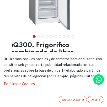
iQ300, Frigorífico
combinado de libre
instalación, 186 x 60 cm,
Utilizamos cookies propias y de terceros para analizar el uso
del sitio web y mostrarte publicidad relacionada con tus
Acero antihuellas
preferencias sobre la base de un perfil elaborado a partir de
tus hábitos de navegación (por ejemplo, páginas visitadas).
Política de Cookies
Combi noFrost con sistema de conservación hyperFresh.
Mantiene carnes y pescados frescos durante más
Solo las necesarias
Acepto
tiempo.