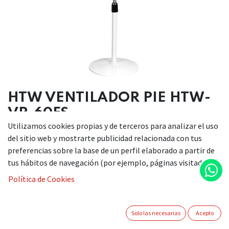
HTW VENTILADOR PIE HTW-
VP-60FS
Utilizamos cookies propias y de terceros para analizar el uso
del sitio web y mostrarte publicidad relacionada con tus
preferencias sobre la base de un perfil elaborado a partir de
DESCRIPCIÓN
tus hábitos de navegación (por ejemplo, páginas visitadas).
Ventilador de pie blanco de 60 W de potencia
Política de Cookies
3 velocidades
5 aspas
Motor AC
Solo las necesarias
Acepto
Display digital,