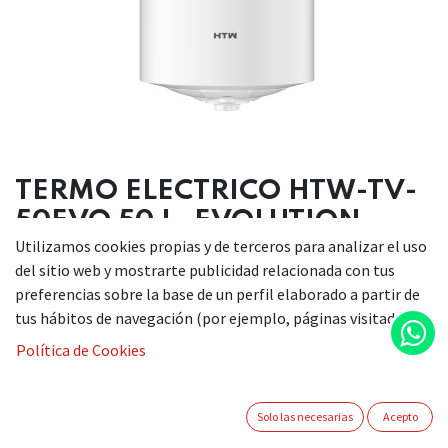
TERMO ELECTRICO HTW-TV-
50EVO 50 L. EVOLUTION
Utilizamos cookies propias y de terceros para analizar el uso
del sitio web y mostrarte publicidad relacionada con tus
preferencias sobre la base de un perfil elaborado a partir de
DESCRIPCIÓN
tus hábitos de navegación (por ejemplo, páginas visitadas).
Termo eléctrico Serie Evolution de instalación
Política de Cookies
vertical de 50 litros de capacidad, 1.500 W de
potencia, presión máxima de trabajo 0,75 Mpa,
tanque esmaltado en polvo seco, temperatura
Solo las necesarias
Acepto
ajustable, ánodo anticorrosivo de magnesio XL,