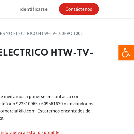
Identificarse
Contáctenos
ERMO ELECTRICO HTW-TV-100EVO 100L
Op
ELECTRICO HTW-TV-
, le invitamos a ponerse en contacto con
teléfono 922510965 / 609561630 o enviándonos
comercialkiki.com. Estaremos encantados de
ta.
ndo vuelva a estar disponible