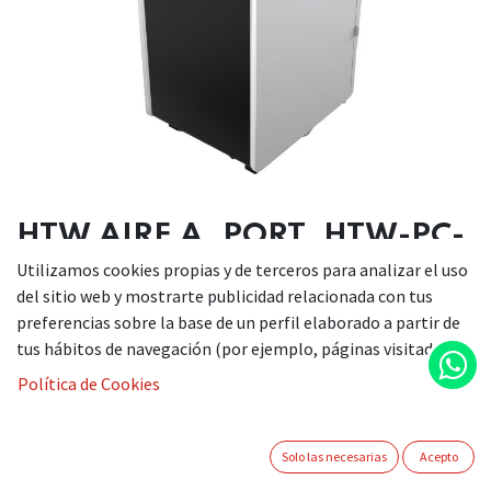
HTW AIRE A. PORT. HTW-PC-
026P41WF 2236 FRIG.
Utilizamos cookies propias y de terceros para analizar el uso
del sitio web y mostrarte publicidad relacionada con tus
preferencias sobre la base de un perfil elaborado a partir de
Disfruta del máximo bienestar sin instalaciones fijas.
tus hábitos de navegación (por ejemplo, páginas visitadas).
Su diseño portátil y conexión wifi te permiten ajustar la
Política de Cookies
temperatura desde cualquier lugar, con solo usar tu
móvil o el mando a distancia.
Su doble función frío/calor lo convierte en la solución
Solo las necesarias
Acepto
ideal para un hogar agradable en verano o invierno wifi