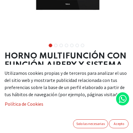
HORNO MULTIFUNCIÓN CON
FUNCIÓN AIRFRY Y SISTEMA
HYDROCLEAN
Utilizamos cookies propias y de terceros para analizar el uso
del sitio web y mostrarte publicidad relacionada con tus
preferencias sobre la base de un perfil elaborado a partir de
tus hábitos de navegación (por ejemplo, páginas visitadas).
Serie Neo
Política de Cookies
Horno multifunción
Función AirFry para resultados crujientes
Funciones Chef para programas automáticos
Solo las necesarias
Acepto
Sistema ThermoSeal para una temperatura estable en
el interior