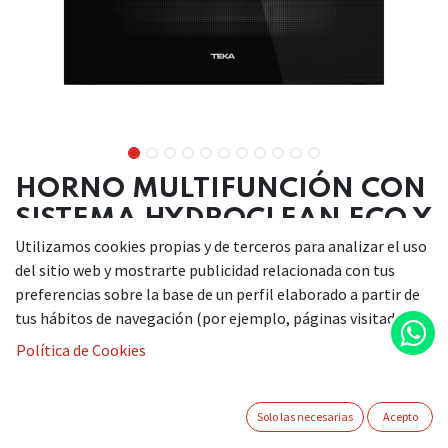
HORNO MULTIFUNCIÓN CON
SISTEMA HYDROCLEAN ECO Y
CLASE A
Utilizamos cookies propias y de terceros para analizar el uso
del sitio web y mostrarte publicidad relacionada con tus
Serie Neo
preferencias sobre la base de un perfil elaborado a partir de
Horno multifunción
tus hábitos de navegación (por ejemplo, páginas visitadas).
Sistema ThermoSeal para una temperatura interior
Política de Cookies
estable
Esmalte BrightClean para una durabilidad superior
Sistema FastClick para portabandejas fáciles de montar
Solo las necesarias
Acepto
6 funciones de cocción