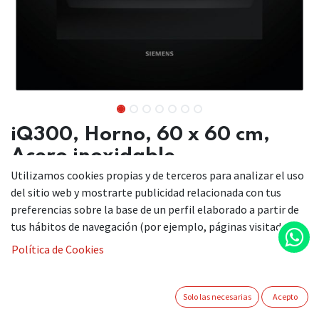
iQ300, Horno, 60 x 60 cm,
Acero inoxidable
Utilizamos cookies propias y de terceros para analizar el uso
Ahorra tiempo gracias al precalentamiento rápido y a la
del sitio web y mostrarte publicidad relacionada con tus
pirólisis.
preferencias sobre la base de un perfil elaborado a partir de
Precalentamiento rápido: alcanza rápidamente la
tus hábitos de navegación (por ejemplo, páginas visitadas).
temperatura deseada para cocinar lo antes posible.
Autolimpieza pirolítica: sistema de limpieza automática
Política de Cookies
del horno.
cookControl: 10 programas automáticos para asegurar
los mejores resultados.
Solo las necesarias
Acepto
perfectCooking 3D: distribución uniforme del calor para