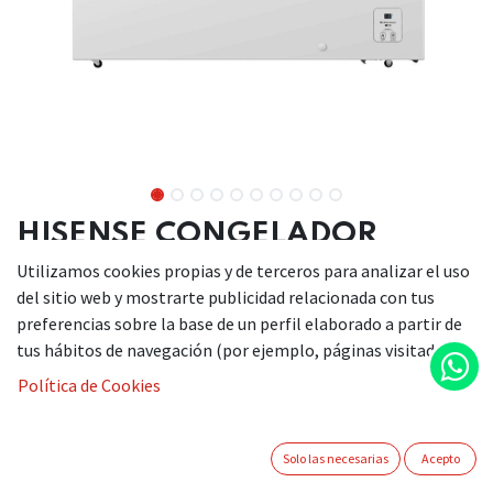
HISENSE CONGELADOR
HORIZONTAL
Utilizamos cookies propias y de terceros para analizar el uso
FT484D4AWLYD
del sitio web y mostrarte publicidad relacionada con tus
preferencias sobre la base de un perfil elaborado a partir de
tus hábitos de navegación (por ejemplo, páginas visitadas).
Política de Cookies
Congelador horizontal de 372 litros de capacidad,
control electrónico de la temperatura,
congelamiento rápido, 135h de autonomía,
Solo las necesarias
Acepto
convertible en frigorífico, cerradura en la
puerta, iluminación LED, tecnología Inverter, 85,8