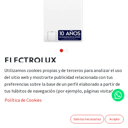
ELECTROLUX
LAVADORA EN6T4722NF
Utilizamos cookies propias y de terceros para analizar el uso
del sitio web y mostrarte publicidad relacionada con tus
preferencias sobre la base de un perfil elaborado a partir de
tus hábitos de navegación (por ejemplo, páginas visitadas).
Altura (mm): 890
Ancho (mm): 400
Política de Cookies
Capacidad (Kg): 7
Color: Blanco
Eficiencia energética: _A
Solo las necesarias
Acepto
Fondo (mm): 600