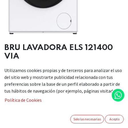
BRU LAVADORA
ELS 121400
VIA
Utilizamos cookies propias y de terceros para analizar el uso
del sitio web y mostrarte publicidad relacionada con tus
Tipo carga: Frontal
preferencias sobre la base de un perfil elaborado a partir de
Instalación: Libre instalación
tus hábitos de navegación (por ejemplo, páginas visitadas).
Tipo dispensador detergente: Manual
Capacidad carga lavado: 12 kg
Política de Cookies
Velocidad centrifugado (máx.): 1400 rpm
Color general: Blanco
Color puerta: Transparente
Solo las necesarias
Acepto
Color marco: Negro