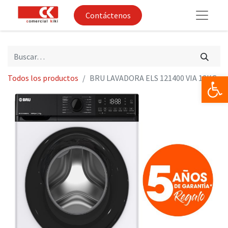
Contáctenos
Op
Todos los productos
BRU LAVADORA ELS 121400 VIA 12KG