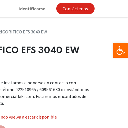
Identificarse
Contáctenos
IGORIFICO EFS 3040 EW
Op
FICO EFS 3040 EW
, le invitamos a ponerse en contacto con
teléfono 922510965 / 609561630 o enviándonos
comercialkiki.com. Estaremos encantados de
ta.
ndo vuelva a estar disponible