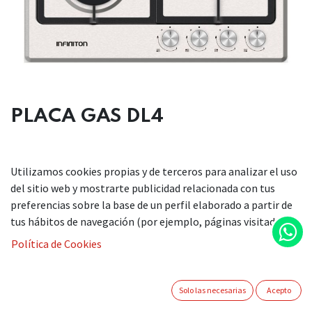
PLACA GAS DL4
DESCRIPCIÓN
Utilizamos cookies propias y de terceros para analizar el uso
del sitio web y mostrarte publicidad relacionada con tus
Ancho (mm): 600
preferencias sobre la base de un perfil elaborado a partir de
Color: Acero inoxidable
tus hábitos de navegación (por ejemplo, páginas visitadas).
Diseño: Integrado
Política de Cookies
Fondo (mm): 510 mm
Independiente: Sí
Nº de zonas: 4
Solo las necesarias
Acepto
Tipo: Encimera de gas
Tipo de gas: Natural/Butano