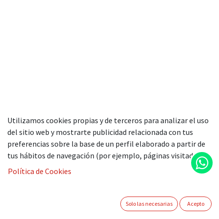
Subvenciones
Utilizamos cookies propias y de terceros para analizar el uso
del sitio web y mostrarte publicidad relacionada con tus
Esta solución de Comercio electrónico, fue desarrollada en el
preferencias sobre la base de un perfil elaborado a partir de
marco de la convocatoria de la ayuda del kit digital 2024,
tus hábitos de navegación (por ejemplo, páginas visitadas).
Financiada con fondos de los programas de la Unión Europea
Política de Cookies
NextGenerationalEU y del plan de recuperación,
transformación y Resiliencia de España.
Solo las necesarias
Acepto