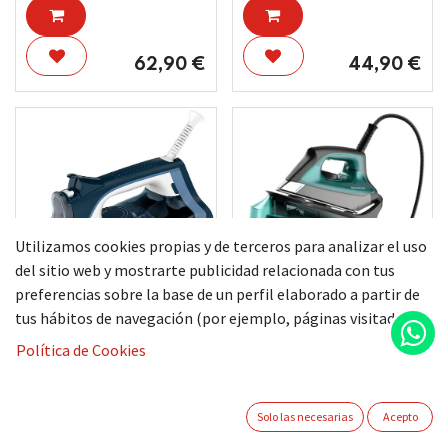
62,90
€
44,90
€
Utilizamos cookies propias y de terceros para analizar el uso
del sitio web y mostrarte publicidad relacionada con tus
preferencias sobre la base de un perfil elaborado a partir de
tus hábitos de navegación (por ejemplo, páginas visitadas).
ROWENTA
ROWENTA CENTRO
PLANCHA
DE PLANCHADO
Política de Cookies
DW4308D1 2500W
DG7623F0
Solo las necesarias
Acepto