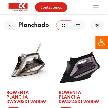
Contáctenos
Planchado
Op
ROWENTA
ROWENTA
PLANCHA
PLANCHA
DW5205D1 2600W
DW4345D1 2600W