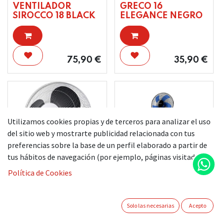
VENTILADOR
GRECO 16
SIROCCO 18 BLACK
ELEGANCE NEGRO
75,90
€
35,90
€
Utilizamos cookies propias y de terceros para analizar el uso
del sitio web y mostrarte publicidad relacionada con tus
preferencias sobre la base de un perfil elaborado a partir de
tus hábitos de navegación (por ejemplo, páginas visitadas).
Política de Cookies
TAURUS
TAURUS
VENTILADOR
VENTILADOR
Solo las necesarias
Acepto
GRECO 16
DIGITAL BOREAL
ELEGANCE BLANCO
16CR