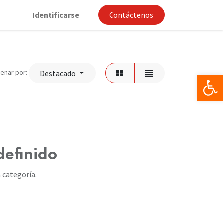
Identificarse
Contáctenos
enar por:
Destacado
Op
definido
 categoría.