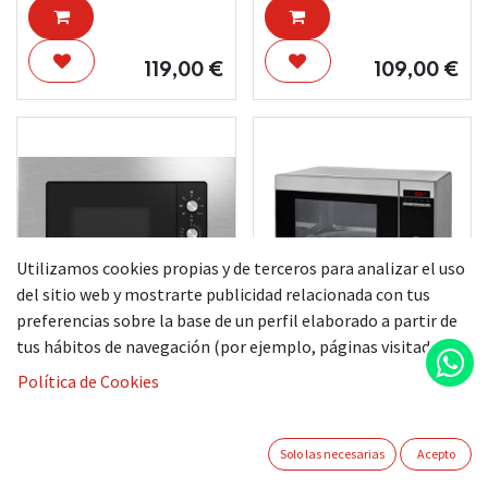
119,00
€
109,00
€
Utilizamos cookies propias y de terceros para analizar el uso
del sitio web y mostrarte publicidad relacionada con tus
preferencias sobre la base de un perfil elaborado a partir de
tus hábitos de navegación (por ejemplo, páginas visitadas).
BALAY
TEKA
MICROONDAS
MICROONDAS
Política de Cookies
3CG6112X3
MWE230G INOX
189,00
€
119,00
€
Solo las necesarias
Acepto