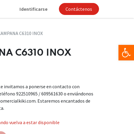
Identificarse
Contáctenos
CAMPANA C6310 INOX
Op
NA C6310 INOX
, le invitamos a ponerse en contacto con
teléfono 922510965 / 609561630 o enviándonos
comercialkiki.com. Estaremos encantados de
ta.
ndo vuelva a estar disponible