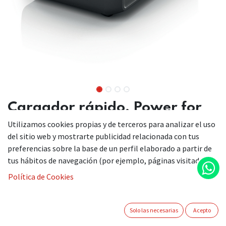
Cargador rápido, Power for
ALL 18V
Utilizamos cookies propias y de terceros para analizar el uso
del sitio web y mostrarte publicidad relacionada con tus
BHZUC1844
preferencias sobre la base de un perfil elaborado a partir de
tus hábitos de navegación (por ejemplo, páginas visitadas).
Política de Cookies
Autonomía ilimitada con las baterías intercambiables Bosch
y el cargador rápido. Compatible también con las
herramientas de la gama Bosch Hogar & Jardín de 18 V.
Solo las necesarias
Acepto
Amplia variedad de accesorios Bosch