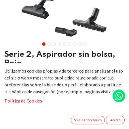
Serie 2, Aspirador sin bolsa,
Rojo
Utilizamos cookies propias y de terceros para analizar el uso
BGC05A322
del sitio web y mostrarte publicidad relacionada con tus
preferencias sobre la base de un perfil elaborado a partir de
tus hábitos de navegación (por ejemplo, páginas visitadas).
Compacto con un rendimiento de limpieza excelente.
Política de Cookies
Tecnología AirCycle: para una alta eficacia de limpieza
gracias a la potente fuerza centrífuga.
Diseño ergonómico: para un fácil transporte, maniobra
Solo las necesarias
Acepto
y almacenamiento.