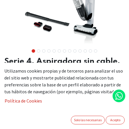
Serie 4, Aspiradora sin cable,
Flexxo Gen2 28Vmax, Blanco
Utilizamos cookies propias y de terceros para analizar el uso
del sitio web y mostrarte publicidad relacionada con tus
BBH3ALL28
preferencias sobre la base de un perfil elaborado a partir de
tus hábitos de navegación (por ejemplo, páginas visitadas).
Política de Cookies
Funcionalidad 2 en 1. Accesorios integrados siempre al
alcance para una máxima flexibilidad y una limpieza sin
esfuerzo. Todo perfectamente ordenado.
Solo las necesarias
Acepto
La nueva generación de Flexxo, incorpora iluminación