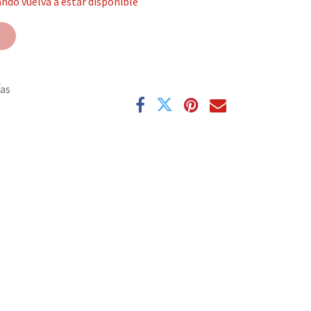
ndo vuelva a estar disponible
e
ías