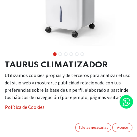
TAURUS CLIMATIZADOR
PORTATIL R850
Utilizamos cookies propias y de terceros para analizar el uso
del sitio web y mostrarte publicidad relacionada con tus
80W
preferencias sobre la base de un perfil elaborado a partir de
Sistema de refrigeración que ventila, refresca y
tus hábitos de navegación (por ejemplo, páginas visitadas).
humidifica el ambiente
Política de Cookies
3 modos de funcionamiento: normal, brisa, noche
3 velocidades
2 funciones: ventilador y climatizador
Solo las necesarias
Acepto
Lamas orientables