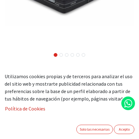
Utilizamos cookies propias y de terceros para analizar el uso
Transpirabilidad.
Gracias a su
tejido Stretch de alto
del sitio web y mostrarte publicidad relacionada con tus
gramaje
de carácter
hipoalergénico,
el colchón Nube
preferencias sobre la base de un perfil elaborado a partir de
permite una total transpiración. Además, su
estructura
tus hábitos de navegación (por ejemplo, páginas visitadas).
de célula abierta
hace permite la libre circulación de
aire entre las distintas capas que forman parte de su
Política de Cookies
composición.
Firmeza.
Este innovador colchón incorpora la máxima
tecnología para conseguir una
firmeza progresiva
a
Solo las necesarias
Acepto
través de los
muelles ensacados Pocket