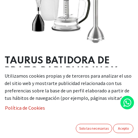
TAURUS BATIDORA DE
BRAZO BAPI PLUS INOX
Utilizamos cookies propias y de terceros para analizar el uso
1200W
del sitio web y mostrarte publicidad relacionada con tus
preferencias sobre la base de un perfil elaborado a partir de
59,90
€
tus hábitos de navegación (por ejemplo, páginas visitadas).
Política de Cookies
Si desea adquirir este artículo, le invitamos a ponerse en
contacto con nosotros a través de nuestro teléfono
922510965 / 609561630 o enviándonos un correo electrónico
Solo las necesarias
Acepto
a info@comercialkiki.com. Estaremos encantados de