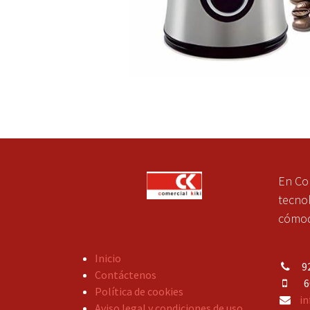
En Co
tecnol
cómoda
Inicio
92
Contáctenos
609
Política de cookies
in
Aviso legal y condiciones de uso